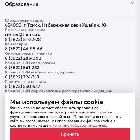
Образование
Юридический адрес
634050, г. Томск, Набережная реки Ушайки, 10.
Приемная директора
center@tnimc.ru
8 (3822) 51-22-28
Канцелярия
8 (3822) 46-95-66
Онкологическая клиника
8 (3822) 283-003
Клиника НИИ кардиологии
8 (3822) 561-232
Клиника НИИ психического здоровья
8 (3822) 724-319
Генетическая клиника
8 (3822) 530-537
Клиника НИИ фармакологии и регенеративной медицины
8 (3822) 418-882
Клиника Тюменского кардиологического научного центра
Мы используем файлы cookie
8 (3452) 681-414
Файлы cookie помогают обеспечить правильное
Сведения об образовательной организации
функционирование сайта, сохранять ваши настройки и
Комплексная безопасность
улучшать пользовательский опыт. Продолжая использовать
Информационная безопасность
сайт, вы соглашаетесь с использованием файлов cookie в
Внутренний контроль
соответствии с нашей
Политикой обработки данных
.
Противодействие коррупции
Принять