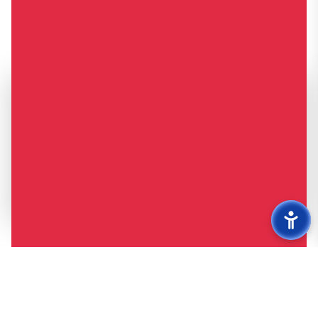
Мы используем файлы cookie
Файлы cookie помогают обеспечить правильное
функционирование сайта, сохранять ваши настройки и
улучшать пользовательский опыт. Продолжая использовать
сайт, вы соглашаетесь с использованием файлов cookie в
соответствии с нашей
Политикой обработки данных
.
Принять
Отклонить