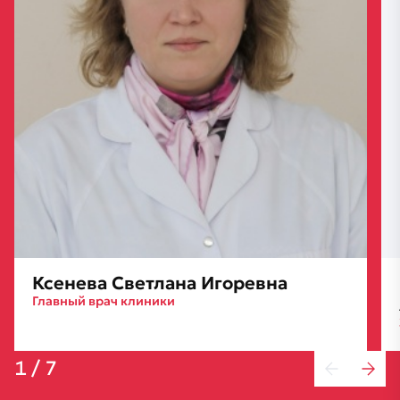
Ксенева Светлана Игоревна
Главный врач клиники
1
/
7