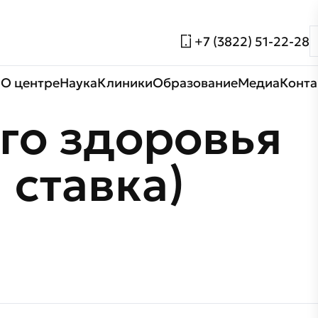
+7 (3822) 51-22-28
О центре
Наука
Клиники
Образование
Медиа
Конта
го здоровья
 ставка)