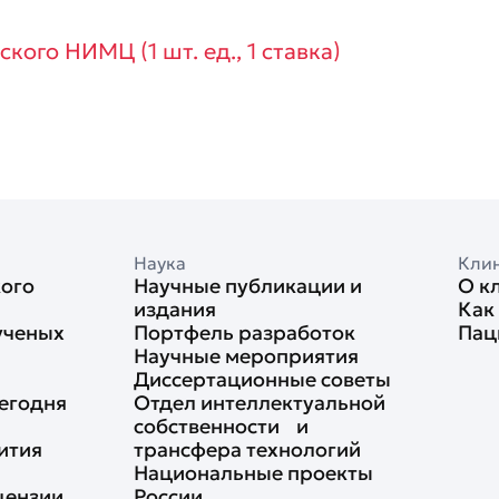
ого НИМЦ (1 шт. ед., 1 ставка)
Наука
Кли
кого
Научные публикации и
О к
издания
Как
ученых
Портфель разработок
Пац
Научные мероприятия
Диссертационные советы
егодня
Отдел интеллектуальной
собственности и
ития
трансфера технологий
Национальные проекты
цензии
России