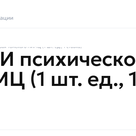
зации
я Томского НИМЦ (1 шт. ед., 1 ставка)
И психическо
 (1 шт. ед., 1